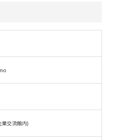
umo
も企業交流館内)